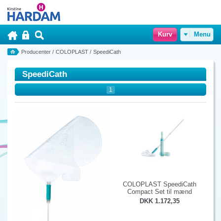
Kurv
Menu
Producenter
/
COLOPLAST
/
SpeediCath
SpeediCath
1
COLOPLAST SpeediCath
Compact Set til mænd
DKK 1.172,35