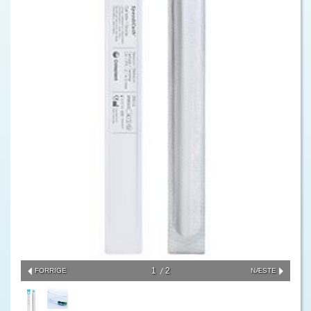
1
2
FORRIGE
NÆSTE