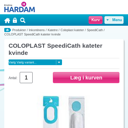
Kurv
Menu
Produkter
/
Inkontinens
/
Katetre
/
Coloplast kateter
/
SpeediCath
/
COLOPLAST SpeediCath kateter kvinde
COLOPLAST SpeediCath kateter
kvinde
Antal: