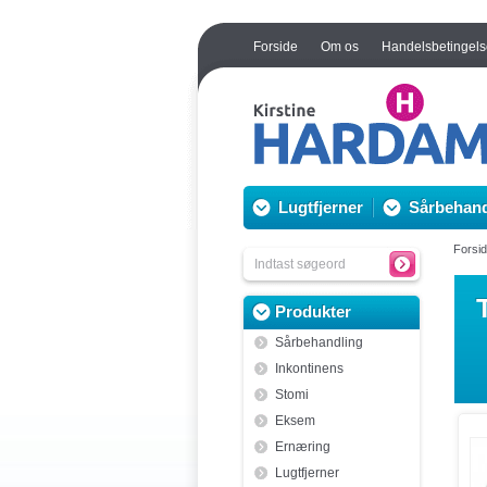
Forside
Om os
Handelsbetingels
Lugtfjerner
Sårbehand
Forsi
Produkter
Sårbehandling
Inkontinens
Stomi
Eksem
Ernæring
Lugtfjerner