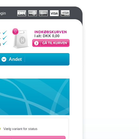
ogin
0
I alt:
DKK 0,00
Andet
Vælg variant for status