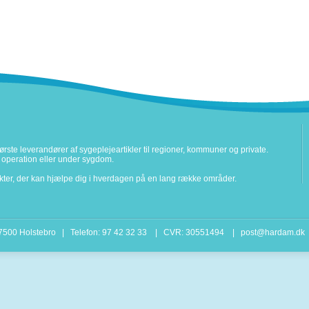
rste leverandører af sygeplejeartikler til regioner, kommuner og private.
ter operation eller under sygdom.
ukter, der kan hjælpe dig i hverdagen på en lang række områder.
 7500 Holstebro | Telefon: 97 42 32 33 | CVR: 30551494 |
post@hardam.dk