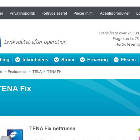
er
Privatlivspolitik
Fortrydelsesret
Pjecer m.m.
Agenturprodukter
L
ling
Inkontinens
Stomi
Ernæring
Eksem
de
Producenter
TENA
TENA Fix
TENA Fix
TENA Fix nettrusse