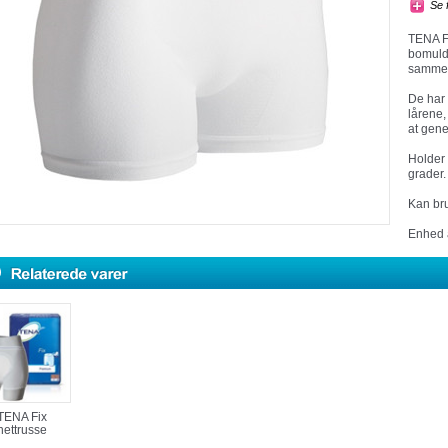
Se 
TENA Fi
bomulds
sammen
De har 
lårene,
at gene
Holder 
grader.
Kan br
Enhed á
TENA Fix
nettrusse