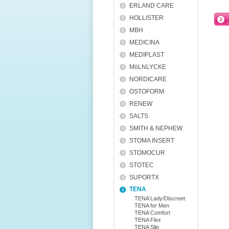
ERLAND CARE
HOLLISTER
MBH
MEDICINA
MEDIPLAST
MöLNLYCKE
NORDICARE
OSTOFORM
RENEW
SALTS
SMITH & NEPHEW
STOMA INSERT
STOMOCUR
STOTEC
SUPORTX
TENA
TENA Lady/Discreet
TENA for Men
TENA Comfort
TENA Flex
TENA Slip