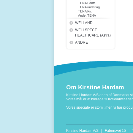
TENA Pants
TENA underlag
TENA Fix
Andet TENA
WELLAND
WELLSPECT
HEALTHCARE (Astra)
ANDRE
Om Kirstine Hardam
Kirstine Hardam A/S er en af Danmarks stø
Vores mål er at bidrage til livskvalitet ef
Vores speciale er stomi, men vi har prod
Kirstine Hardam A/S | Fabersvej 15 |