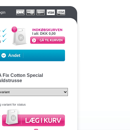
ogin
0
I alt:
DKK 0,00
Andet
 Fix Cotton Special
ldstrusse
 variant for status