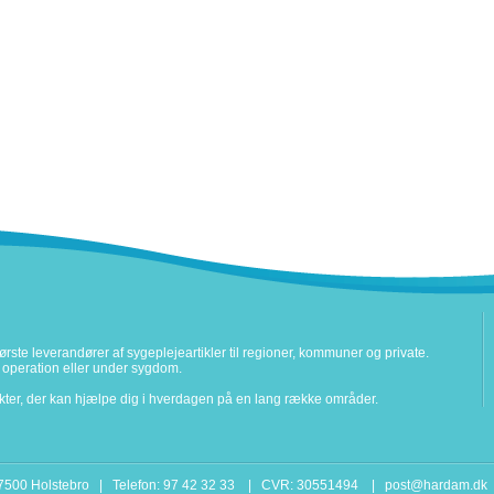
rste leverandører af sygeplejeartikler til regioner, kommuner og private.
ter operation eller under sygdom.
ukter, der kan hjælpe dig i hverdagen på en lang række områder.
 7500 Holstebro | Telefon: 97 42 32 33 | CVR: 30551494 |
post@hardam.dk