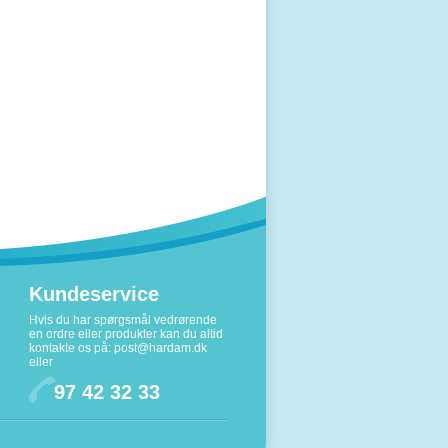
Kundeservice
Hvis du har spørgsmål vedrørende
en ordre eller produkter kan du altid
kontakte os på:
post@hardam.dk
eller
97 42 32 33