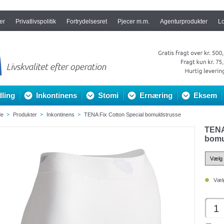
er
Privatlivspolitik
Fortrydelsesret
Pjecer m.m.
Agenturprodukter
L
ling
Inkontinens
Stomi
Ernæring
Eksem
de
Produkter
Inkontinens
TENA Fix Cotton Special bomuldstrusse
TENA
bomu
Vælg