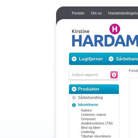
Forside
Om os
Handelsbetingels
Lugtfjerner
Sårbehand
Forsi
Produkter
Sårbehandling
Inkontinens
Katetre
Uridomer, mænd
Urinposer
Analinkontinens (TAI)
Bind og bleer
Underlag
Tilbehør inkontinens