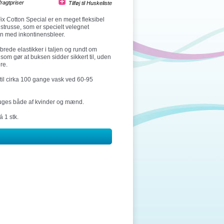
fragtpriser
x Cotton Special er en meget fleksibel
trusse, som er specielt velegnet
 med inkontinensbleer.
brede elastikker i taljen og rundt om
 som gør at buksen sidder sikkert til, uden
re.
til cirka 100 gange vask ved 60-95
uges både af kvinder og mænd.
 1 stk.