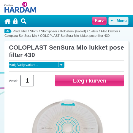
Kurv
Menu
Produkter
/
Stomi
/
Stomiposer
/
Kolostomi (lukket)
/
1-dels
/
Flad klæber
/
Coloplast SenSura Mio
/
COLOPLAST SenSura Mio lukket pose filter 430
COLOPLAST SenSura Mio lukket pose
filter 430
Antal: