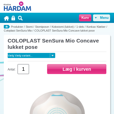
Kurv
Menu
Produkter
/
Stomi
/
Stomiposer
/
Kolostomi (lukket)
/
1-dels
/
Konkav Klæber
/
Coloplast SenSura Mio
/
COLOPLAST SenSura Mio Concave lukket pose
COLOPLAST SenSura Mio Concave
lukket pose
Antal: