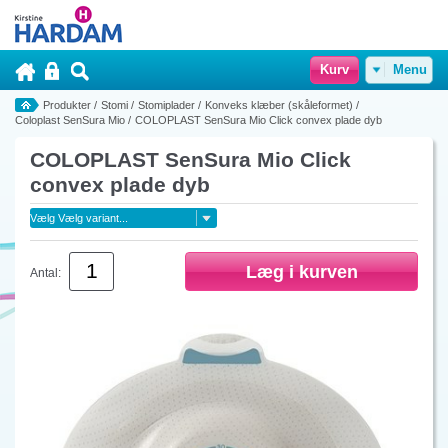
Kurv
Menu
Produkter
/
Stomi
/
Stomiplader
/
Konveks klæber (skåleformet)
/
Coloplast SenSura Mio
/
COLOPLAST SenSura Mio Click convex plade dyb
COLOPLAST SenSura Mio Click
convex plade dyb
Antal: