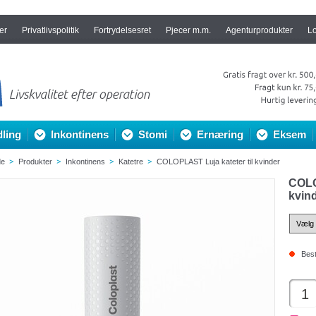
er
Privatlivspolitik
Fortrydelsesret
Pjecer m.m.
Agenturprodukter
L
ling
Inkontinens
Stomi
Ernæring
Eksem
de
Produkter
Inkontinens
Katetre
COLOPLAST Luja kateter til kvinder
COLO
kvin
Best