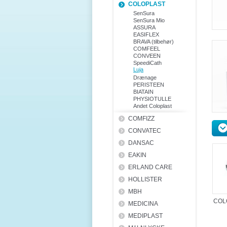
COLOPLAST
SenSura
SenSura Mio
ASSURA
EASIFLEX
BRAVA (tilbehør)
COMFEEL
CONVEEN
SpeediCath
Luja
Drænage
PERISTEEN
BIATAIN
PHYSIOTULLE
Andet Coloplast
COMFIZZ
CONVATEC
DANSAC
EAKIN
ERLAND CARE
HOLLISTER
MBH
COL
MEDICINA
MEDIPLAST