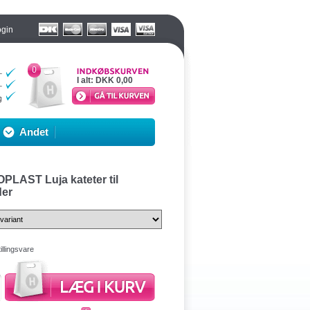
ogin
0
I alt:
DKK 0,00
Andet
PLAST Luja kateter til
der
illingsvare