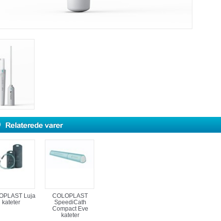
OPLAST Luja
COLOPLAST
kateter
SpeediCath
Compact Eve
kateter