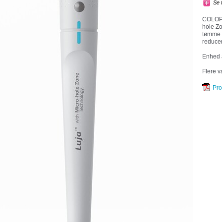
Se 
COLOPLA
hole Zo
tømme b
reducer
Enhed á
Flere v
Pro