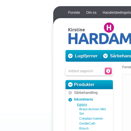
Forside
Om os
Handelsbetingels
Lugtfjerner
Sårbehand
Forsi
Produkter
Sårbehandling
Inkontinens
Katetre
Braun Actreen Mini
Set
Coloplast kateter
GentleCath
Rüsch