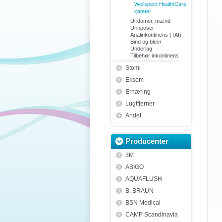
Wellspect HealthCare
kateter
Uridomer, mænd
Urinposer
Analinkontinens (TAI)
Bind og bleer
Underlag
Tilbehør inkontinens
Stomi
Eksem
Ernæring
Lugtfjerner
Andet
Producenter
3M
ABIGO
AQUAFLUSH
B. BRAUN
BSN Medical
CAMP Scandinavia