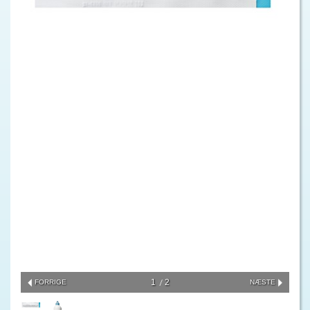
1
2
FORRIGE
NÆSTE