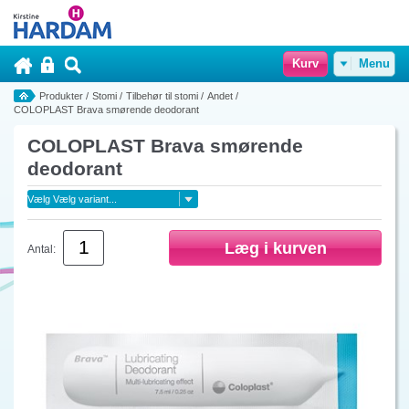
Kurv
Menu
Produkter
/
Stomi
/
Tilbehør til stomi
/
Andet
/
COLOPLAST Brava smørende deodorant
COLOPLAST Brava smørende
deodorant
Antal: