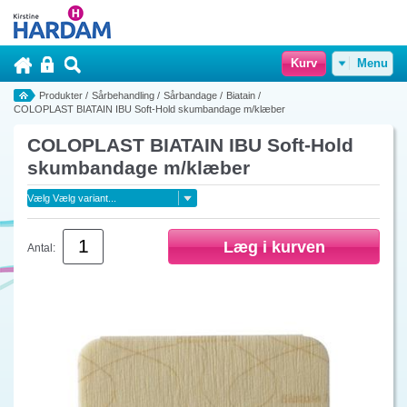
Kurv
Menu
Produkter
/
Sårbehandling
/
Sårbandage
/
Biatain
/
COLOPLAST BIATAIN IBU Soft-Hold skumbandage m/klæber
COLOPLAST BIATAIN IBU Soft-Hold
skumbandage m/klæber
Antal: