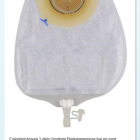
Coloplast Assura 1-dels Urostomi Flerkammerpose har en rund