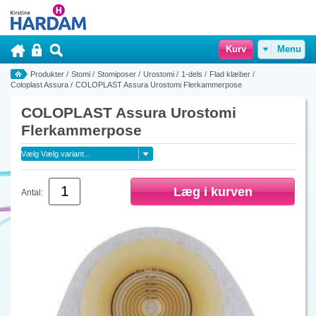
Kurv
Menu
Produkter
/
Stomi
/
Stomiposer
/
Urostomi
/
1-dels
/
Flad klæber
/
Coloplast Assura
/
COLOPLAST Assura Urostomi Flerkammerpose
COLOPLAST Assura Urostomi
Flerkammerpose
Antal: