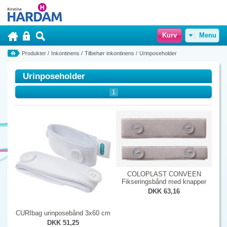
Kurv
Menu
Produkter
/
Inkontinens
/
Tilbehør inkontinens
/
Urinposeholder
Urinposeholder
1
COLOPLAST CONVEEN
Fikseringsbånd med knapper
DKK 63,16
CURIbag urinposebånd 3x60 cm
DKK 51,25