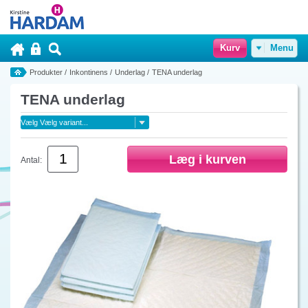
Kurv
Menu
Produkter
/
Inkontinens
/
Underlag
/
TENA underlag
TENA underlag
Antal: