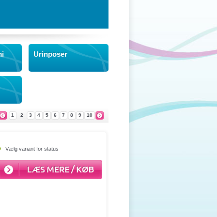
mi
Urinposer
1
2
3
4
5
6
7
8
9
10
Vælg variant for status