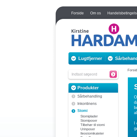
Forside
Om os
Handelsbetingels
Lugtfjerner
Sårbehand
Forsi
Produkter
Sårbehandling
O
d
Inkontinens
b
Stomi
a
Stomiplader
Stomiposer
I
Tilbehør til stomi
g
Urinposer
Ileostomikateter