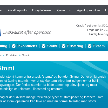
er
Privatlivspolitik
Fortrydelsesret
Pjecer m.m.
Agenturprodukter
L
ling
Inkontinens
Stomi
Ernæring
Eksem
de
Produkter
Stomi
Stomi
rdet stomi kommer fra græsk "stoma" og betyder åbning. Det er en kirurgisk
annet åbning (stomi), hvor et stykke tarm bliver ført ud gennem et hul i
ugvæggen. Der findes stomier fra både tarmen og urinvejene, og mest
lmindelige er kolostomi, ileostomi og urostomi.
 dag er der udviklet mange forskellige typer at stomiposer og klæbere, som
ør at stomi-opererede kan leve en næsten normal hverdag med stomi.