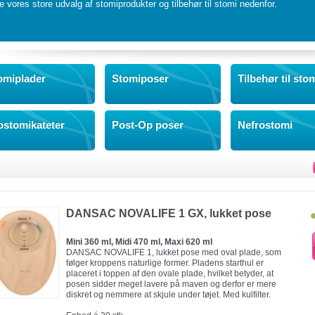
e vores store udvalg af stomiprodukter og tilbehør til stomi nedenfor.
omiplader
Stomiposer
Tilbehør til sto
eostomikateter
Post-Op poser
Nefrostomi
DANSAC NOVALIFE 1 GX, lukket pose
Mini 360 ml, Midi 470 ml, Maxi 620 ml
DANSAC NOVALIFE 1, lukket pose med oval plade, som
følger kroppens naturlige former. Pladens starthul er
placeret i toppen af den ovale plade, hvilket betyder, at
posen sidder meget lavere på maven og derfor er mere
diskret og nemmere at skjule under tøjet. Med kulfilter.