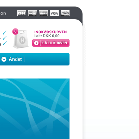
ogin
0
I alt:
DKK 0,00
Andet