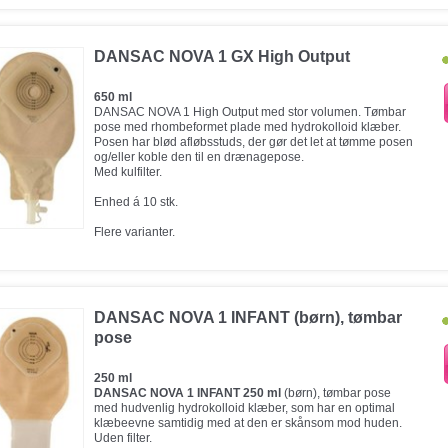
DANSAC NOVA 1 GX High Output
650 ml
DANSAC NOVA 1 High Output med stor volumen. Tømbar
pose med rhombeformet plade med hydrokolloid klæber.
Posen har blød afløbsstuds, der gør det let at tømme posen
og/eller koble den til en drænagepose.
Med kulfilter.
Enhed á 10 stk.
Flere varianter.
DANSAC NOVA 1 INFANT (børn), tømbar
pose
250 ml
DANSAC NOVA 1 INFANT 250 ml
(børn), tømbar pose
med hudvenlig hydrokolloid klæber, som har en optimal
klæbeevne samtidig med at den er skånsom mod huden.
Uden filter.