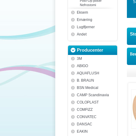
Post-Op poser
S
Nefrostomi
Eksem
Ernæring
Lugtfjerner
St
Andet
Producenter
Il
3M
ABIGO
AQUAFLUSH
B. BRAUN
BSN Medical
CAMP Scandinavia
COLOPLAST
COMFIZZ
CONVATEC
DANSAC
EAKIN