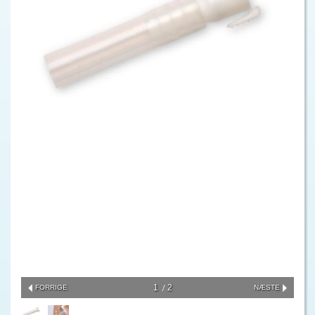
1
2
FORRIGE
NÆSTE