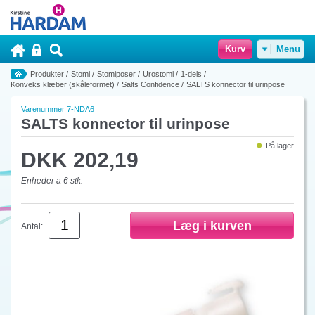
Kurv
Menu
Produkter
/
Stomi
/
Stomiposer
/
Urostomi
/
1-dels
/
Konveks klæber (skåleformet)
/
Salts Confidence
/
SALTS konnector til urinpose
Varenummer 7-NDA6
SALTS konnector til urinpose
På lager
DKK 202,19
Enheder a 6 stk.
Antal: