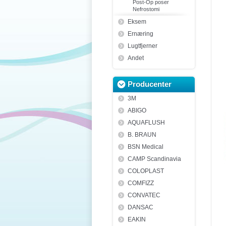
Post-Op poser
Nefrostomi
Eksem
Ernæring
Lugtfjerner
Andet
Producenter
3M
ABIGO
AQUAFLUSH
B. BRAUN
BSN Medical
CAMP Scandinavia
COLOPLAST
COMFIZZ
CONVATEC
DANSAC
EAKIN