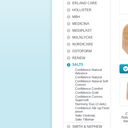
ERLAND CARE
HOLLISTER
MBH
MEDICINA
MEDIPLAST
MöLNLYCKE
NORDICARE
OSTOFORM
RENEW
SALTS
Confidence Natural
Advance
Confidence Natural
Confidence Natural Soft
Convex
Confidence Comfort
Confidence Gold
Confidence Convex
Supersoft
Harmony Duo (2-dels)
Confidence Sår og Fistel
poser
C
Salts Undertøj
Nat
Salts Tilbehør
me
SMITH & NEPHEW