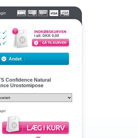
ogin
0
I alt:
DKK 0,00
Andet
S Confidence Natural
nce Urostomipose
ager