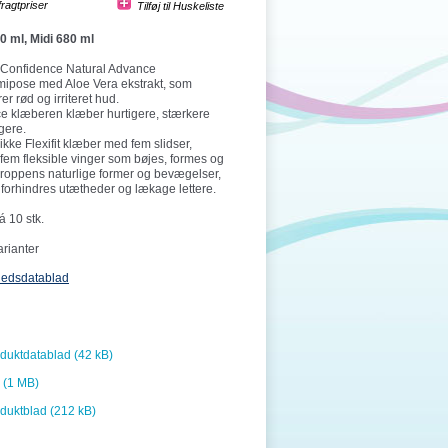
fragtpriser
0 ml, Midi 680 ml
Confidence Natural Advance
mipose med Aloe Vera ekstrakt, som
er rød og irriteret hud.
e klæberen klæber hurtigere, stærkere
gere.
kke Flexifit klæber med fem slidser,
fem fleksible vinger som bøjes, formes og
kroppens naturlige former og bevægelser,
forhindres utætheder og lækage lettere.
 10 stk.
arianter
hedsdatablad
duktdatablad (42 kB)
 (1 MB)
duktblad (212 kB)