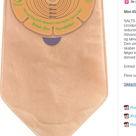
Se 
Mini 45
SALTS 
Urosto
reducer
Advanc
og læn
Den uni
skaber 
følger 
derved 
Enhed á
Flere v
Sikker
Pro
IFU
Pro