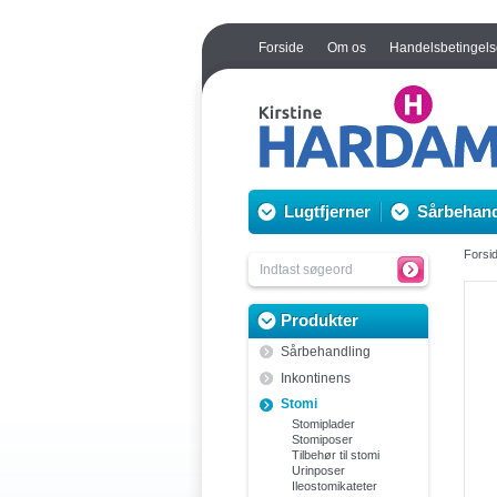
Forside
Om os
Handelsbetingels
Lugtfjerner
Sårbehand
Forsi
Produkter
Sårbehandling
Inkontinens
Stomi
Stomiplader
Stomiposer
Tilbehør til stomi
Urinposer
Ileostomikateter