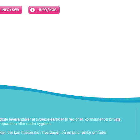
rste leverandører af sygeplejeartikler til regioner, kommuner og private.
ter operation eller under sygdom.
ukter, der kan hjælpe dig i hverdagen på en lang række områder.