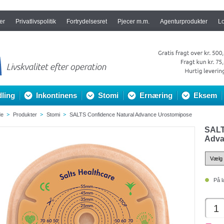
er
Privatlivspolitik
Fortrydelsesret
Pjecer m.m.
Agenturprodukter
L
ling
Inkontinens
Stomi
Ernæring
Eksem
de
Produkter
Stomi
SALTS Confidence Natural Advance Urostomipose
SALT
Adva
På l