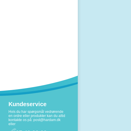
Kundeservice
Hvis du har spørgsmål vedrørende
en ordre eller produkter kan du altid
kontakte os på:
post@hardam.dk
eller