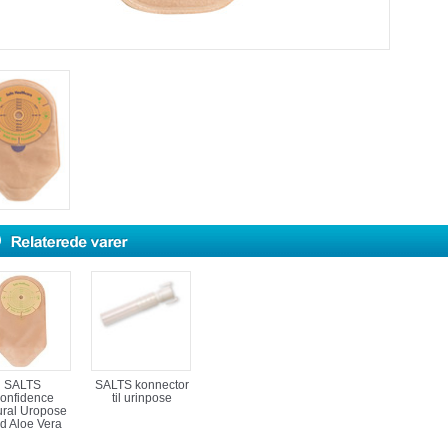
SALTS
SALTS konnector
onfidence
til urinpose
ural Uropose
d Aloe Vera