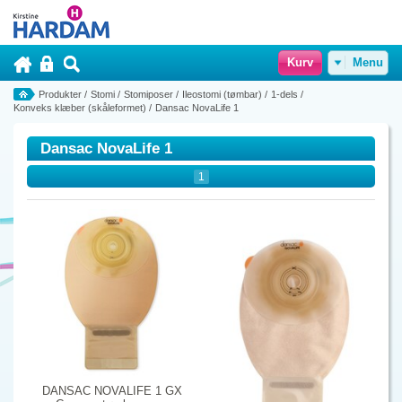
Kurv
Menu
Produkter
/
Stomi
/
Stomiposer
/
Ileostomi (tømbar)
/
1-dels
/
Konveks klæber (skåleformet)
/
Dansac NovaLife 1
Dansac NovaLife 1
1
DANSAC NOVALIFE 1 GX