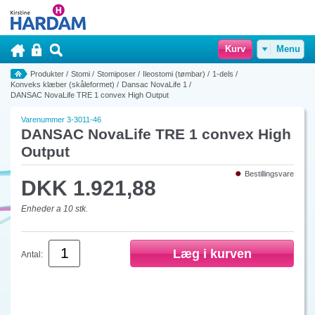
Kurv
Menu
Produkter
/
Stomi
/
Stomiposer
/
Ileostomi (tømbar)
/
1-dels
/
Konveks klæber (skåleformet)
/
Dansac NovaLife 1
/
DANSAC NovaLife TRE 1 convex High Output
Varenummer 3-3011-46
DANSAC NovaLife TRE 1 convex High
Output
Bestillingsvare
DKK 1.921,88
Enheder a 10 stk.
Antal: