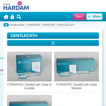
Kurv
Menu
Producenter
/
CONVATEC
/
KATETRE
/
GENTLECATH
GENTLECATH
1
CONVATEC GentleCath Glide til
CONVATEC GentleCath Glide
kvinder
Nelaton