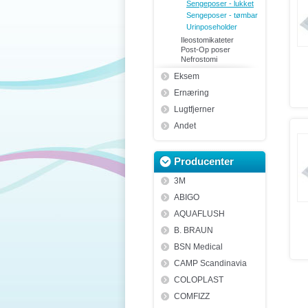
Sengeposer - lukket
Sengeposer - tømbar
Urinposeholder
Ileostomikateter
Post-Op poser
Nefrostomi
Eksem
Ernæring
Lugtfjerner
Andet
Producenter
3M
ABIGO
AQUAFLUSH
B. BRAUN
BSN Medical
CAMP Scandinavia
COLOPLAST
COMFIZZ