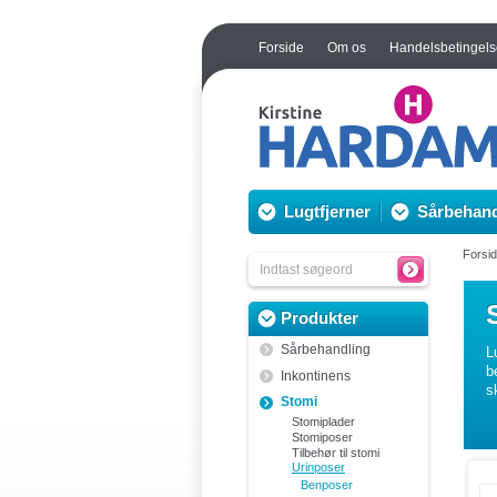
Forside
Om os
Handelsbetingels
Lugtfjerner
Sårbehand
Forsi
Produkter
Sårbehandling
L
b
Inkontinens
s
Stomi
Stomiplader
Stomiposer
Tilbehør til stomi
Urinposer
Benposer