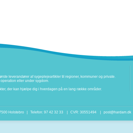
rste leverandører af sygeplejeartikler til regioner, kommuner og private.
ter operation eller under sygdom.
ukter, der kan hjælpe dig i hverdagen på en lang række områder.
 7500 Holstebro | Telefon: 97 42 32 33 | CVR: 30551494 |
post@hardam.dk