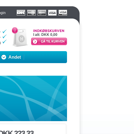
ogin
0
I alt:
DKK 0,00
Andet
DKK 223,33