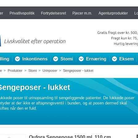
er
Privatlivspolitik
Fortrydelsesret
Pjecer m.m.
Agenturprodukter
L
ling
Inkontinens
Stomi
Ernæring
Eksem
de
Produkter
Stomi
Urinposer
Sengeposer - lukket
Sengeposer - lukket
ukkede poser til urinopsamling til sengeliggende patienter. De lukkede poser
etyder at der ikke er aftapningsventil i bunden, og at posen dermed skal
kiftes når den er fuld.
Qufora Sengepose 1500 ml, 110 cm