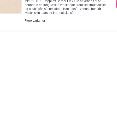
MØLNLYCKE Mepilex Border Flex Lite anvendes til at
behandle en lang række væskende kroniske, traumatiske
og akutte sår, såsom diabetiske fodsår, venøse bensår,
tyksår, skin tears og traumatiske sår.
Flere varianter