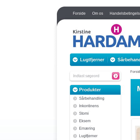
Forside
Om os
Handelsbetingels
Lugtfjerner
Sårbehand
Forsi
Produkter
Sårbehandling
Inkontinens
Stomi
Eksem
Ernæring
Lugtfjerner