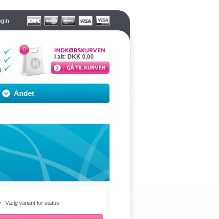
ogin
0
I alt:
DKK 0,00
Andet
Vælg variant for status