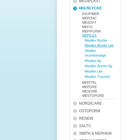
MEDIPLAST
MöLNLYCKE
EXUFIBER
MEPITAC
MESOFT
MEFIX
MEPIFORM
MEPILEX
Mepilex Border
Mepilex Border Lite
Mepilex
skumbandage
Mepilex Ag
Mepilex Border Ag
Mepilex Lite
Mepilex Transfer
MEPITEL
MEPORE
MESORB
MESTOPORE
NORDICARE
OSTOFORM
RENEW
SALTS
SMITH & NEPHEW