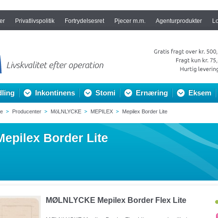
er
Privatlivspolitik
Fortrydelsesret
Pjecer m.m.
Agenturprodukter
L
ling
Inkontinens
Stomi
Ernæring
Eksem
de
Producenter
MöLNLYCKE
MEPILEX
Mepilex Border Lite
Mepilex Border Lite
MØLNLYCKE Mepilex Border Flex Lite