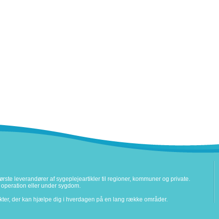
rste leverandører af sygeplejeartikler til regioner, kommuner og private.
ter operation eller under sygdom.
ukter, der kan hjælpe dig i hverdagen på en lang række områder.