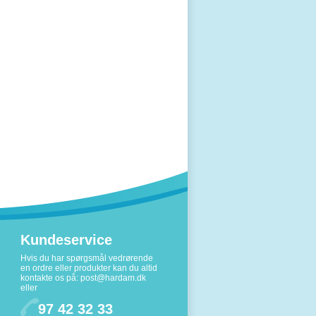
Kundeservice
Hvis du har spørgsmål vedrørende
en ordre eller produkter kan du altid
kontakte os på:
post@hardam.dk
eller
97 42 32 33