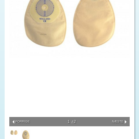
1
2
FORRIGE
NÆSTE