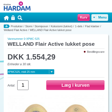
Kurv
Menu
Produkter
/
Stomi
/
Stomiposer
/
Kolostomi (lukket)
/
1-dels
/
Flad klæber
/
Welland Flair Active
/
WELLAND Flair Active lukket pose
Varenummer 0-XPMC-525
WELLAND Flair Active lukket pose
Bestillingsvare
DKK 1.554,29
Enheder a 30 stk.
Antal: