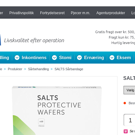
er
Privatlivspolitik
Fortrydelsesret
Pjecer m.m.
Agenturprodukter
L
ling
Inkontinens
Stomi
Ernæring
Eksem
de
Produkter
Sårbehandling
SALTS Sårbandage
SALT
Best
Se 