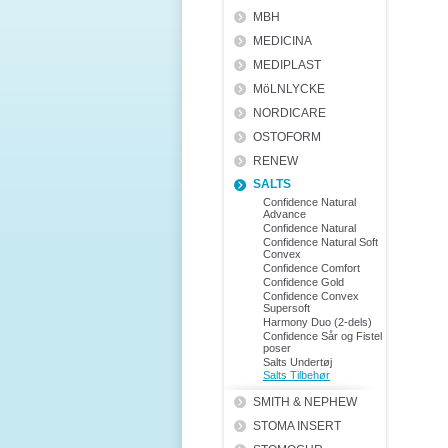
MBH
MEDICINA
MEDIPLAST
MöLNLYCKE
NORDICARE
OSTOFORM
RENEW
SALTS
Confidence Natural
Advance
Confidence Natural
Confidence Natural Soft
Convex
Confidence Comfort
Confidence Gold
Confidence Convex
Supersoft
Harmony Duo (2-dels)
Confidence Sår og Fistel
poser
Salts Undertøj
Salts Tilbehør
SMITH & NEPHEW
STOMA INSERT