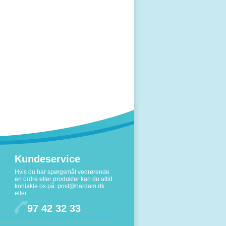
Kundeservice
Hvis du har spørgsmål vedrørende
en ordre eller produkter kan du altid
kontakte os på:
post@hardam.dk
eller
97 42 32 33