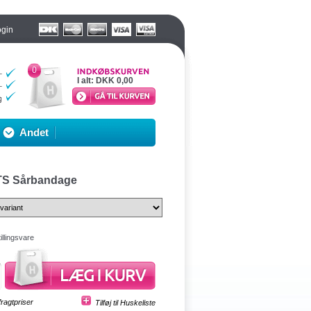
ogin
0
I alt:
DKK 0,00
Andet
S Sårbandage
illingsvare
fragtpriser