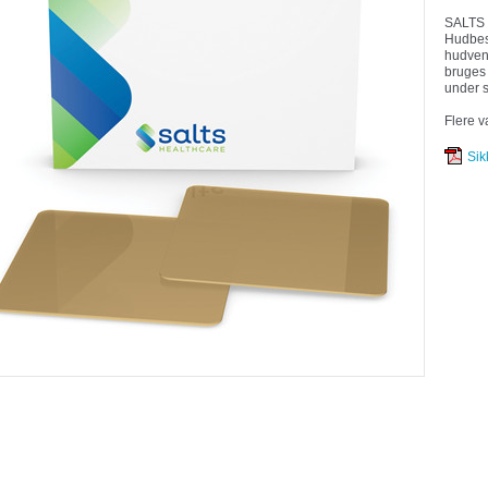
SALTS 
Hudbes
hudvenl
bruges
under s
Flere v
Sik