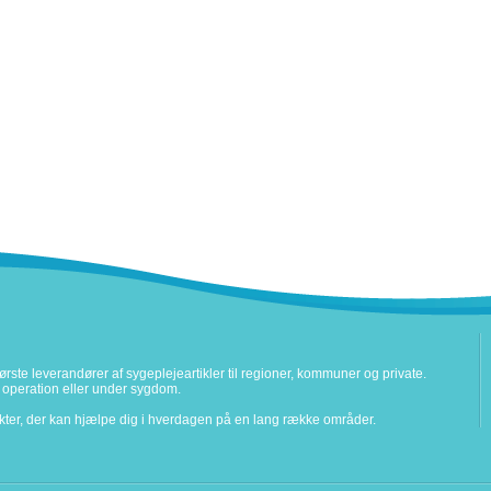
rste leverandører af sygeplejeartikler til regioner, kommuner og private.
ter operation eller under sygdom.
ukter, der kan hjælpe dig i hverdagen på en lang række områder.