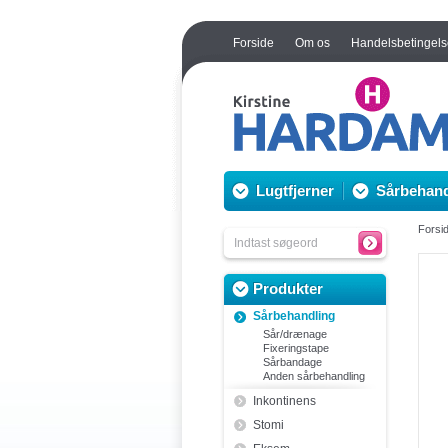
Forside
Om os
Handelsbetingels
Lugtfjerner
Sårbehand
Forsi
Produkter
Sårbehandling
Sår/drænage
Fixeringstape
Sårbandage
Anden sårbehandling
Inkontinens
Stomi