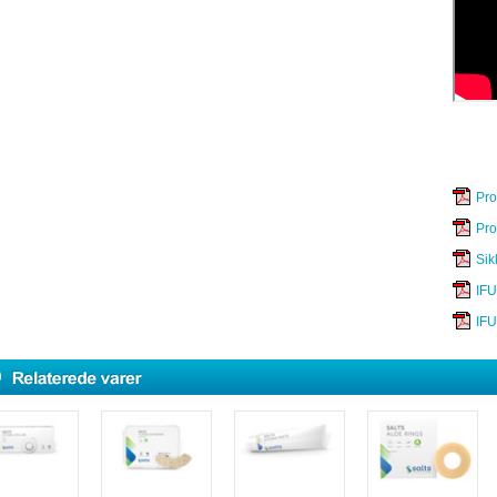
Pro
Pro
Sik
IFU
IFU