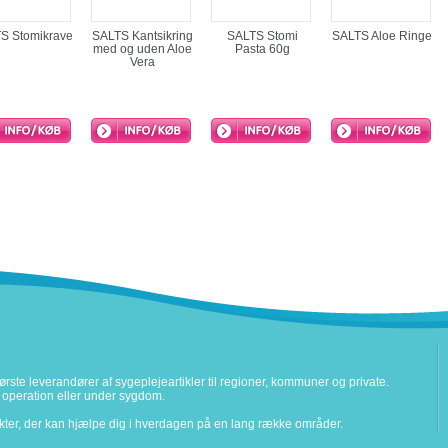
S Stomikrave
SALTS Kantsikring
SALTS Stomi
SALTS Aloe Ringe
med og uden Aloe
Pasta 60g
Vera
rste leverandører af sygeplejeartikler til regioner, kommuner og private.
ter operation eller under sygdom.
ukter, der kan hjælpe dig i hverdagen på en lang række områder.