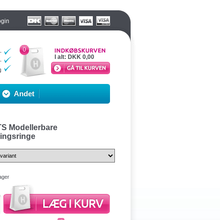
ogin
0
I alt:
DKK 0,00
Andet
S Modellerbare
ingsringe
ager