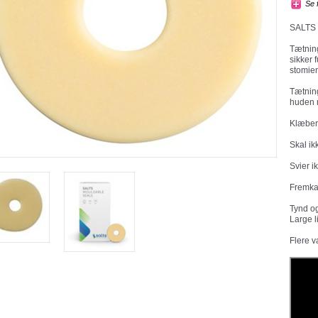
Se 
SALTS 
Tætning
sikker 
stomie
Tætnin
huden 
Klæber 
Skal ik
Svier i
Fremkal
Tynd og
Large l
Flere v