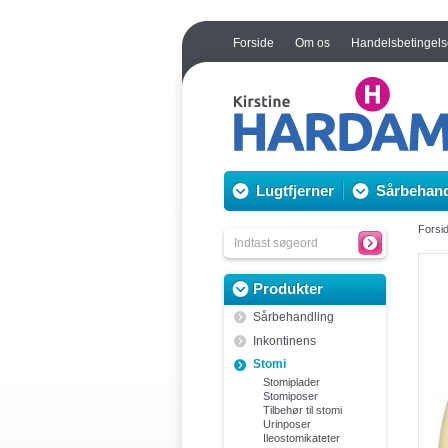
Forside
Om os
Handelsbetingels
Lugtfjerner
Sårbehand
Forsi
Produkter
Sårbehandling
Inkontinens
Stomi
Stomiplader
Stomiposer
Tilbehør til stomi
Urinposer
Ileostomikateter