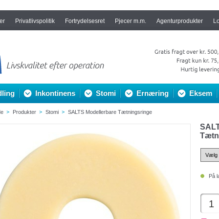
er
Privatlivspolitik
Fortrydelsesret
Pjecer m.m.
Agenturprodukter
L
ling
Inkontinens
Stomi
Ernæring
Eksem
de
Produkter
Stomi
SALTS Modellerbare Tætningsringe
SALT
Tætn
På l