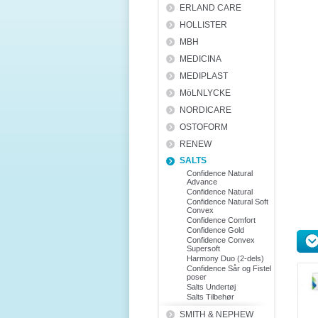
ERLAND CARE
HOLLISTER
MBH
MEDICINA
MEDIPLAST
MöLNLYCKE
NORDICARE
OSTOFORM
RENEW
SALTS
Confidence Natural
Advance
Confidence Natural
Confidence Natural Soft
Convex
Confidence Comfort
Confidence Gold
Confidence Convex
Supersoft
Harmony Duo (2-dels)
Confidence Sår og Fistel
poser
Salts Undertøj
Salts Tilbehør
SMITH & NEPHEW