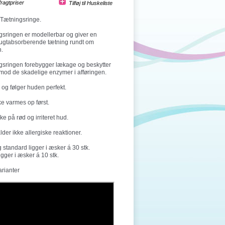
fragtpriser
Tætningsringe.
sringen er modellerbar og giver en
fugtabsorberende tætning rundt om
n.
gsringen forebygger lækage og beskytter
mod de skadelige enzymer i afføringen.
og følger huden perfekt.
ke varmes op først.
kke på rød og irriteret hud.
der ikke allergiske reaktioner.
 standard ligger i æsker á 30 stk.
igger i æsker á 10 stk.
arianter