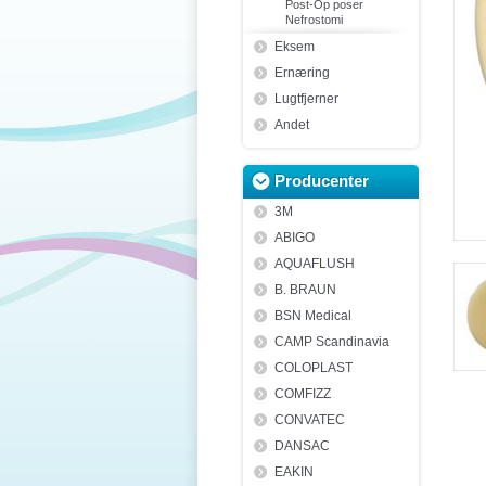
Post-Op poser
Nefrostomi
Eksem
Ernæring
Lugtfjerner
Andet
Producenter
3M
ABIGO
AQUAFLUSH
B. BRAUN
BSN Medical
CAMP Scandinavia
COLOPLAST
COMFIZZ
CONVATEC
DANSAC
EAKIN