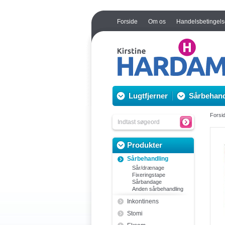
Forside
Om os
Handelsbetingels
Lugtfjerner
Sårbehand
Forsi
Produkter
Sårbehandling
Sår/drænage
Fixeringstape
Sårbandage
Anden sårbehandling
Inkontinens
Stomi