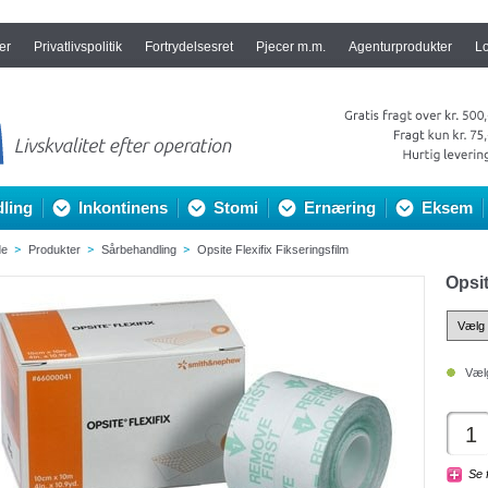
er
Privatlivspolitik
Fortrydelsesret
Pjecer m.m.
Agenturprodukter
L
ling
Inkontinens
Stomi
Ernæring
Eksem
de
Produkter
Sårbehandling
Opsite Flexifix Fikseringsfilm
Opsit
Vælg
Se 