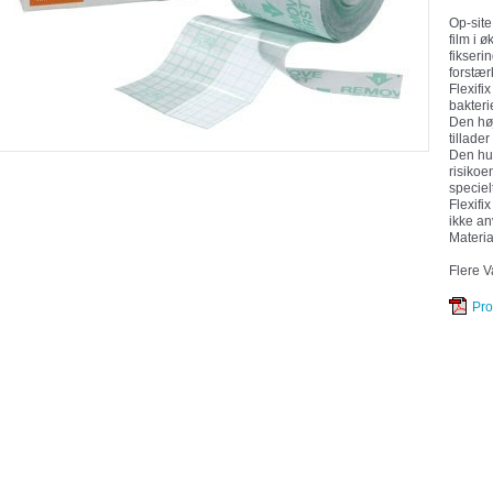
Op-site
film i 
fikseri
forstær
Flexifi
bakterie
Den hø
tillade
Den hu
risikoe
speciel
Flexifix
ikke an
Materia
Flere V
Pro