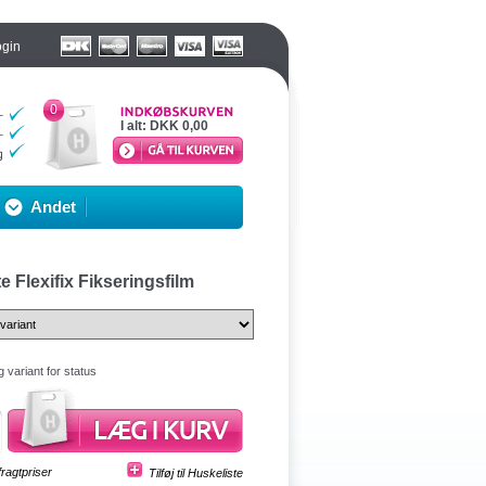
ogin
0
I alt:
DKK 0,00
Andet
e Flexifix Fikseringsfilm
 variant for status
fragtpriser