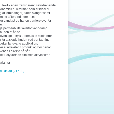
 Flexifix er en transparent, selvklæbende
økonomisk rulleformat, som er ideel til
ng af forbindinger, tuber, slanger samt
kning af forbindinger m.m.
x er vandtæt og har en barriere overfor
r.
je permeabilitet overfor vanddamp
r huden at ånde.
dvenlige acrylklæbemasse minimerer
n for at skade huden ved borttagning,
t efter langvarig applikation.
 er et ikke-sterilt produkt og bør derfor
vendes direkte på sår.
le: Polyurethan film med akrylatklæb.
arianter
duktblad (217 kB)