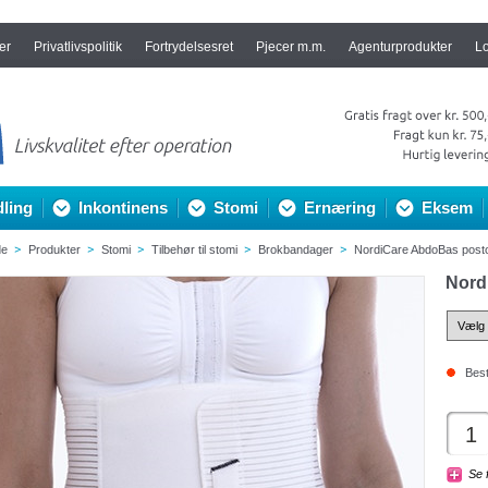
er
Privatlivspolitik
Fortrydelsesret
Pjecer m.m.
Agenturprodukter
L
ling
Inkontinens
Stomi
Ernæring
Eksem
de
Produkter
Stomi
Tilbehør til stomi
Brokbandager
NordiCare AbdoBas post
Nord
Best
Se 