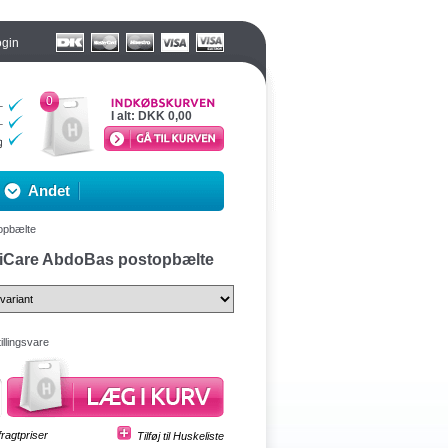
ogin
0
I alt:
DKK 0,00
Andet
opbælte
iCare AbdoBas postopbælte
illingsvare
fragtpriser