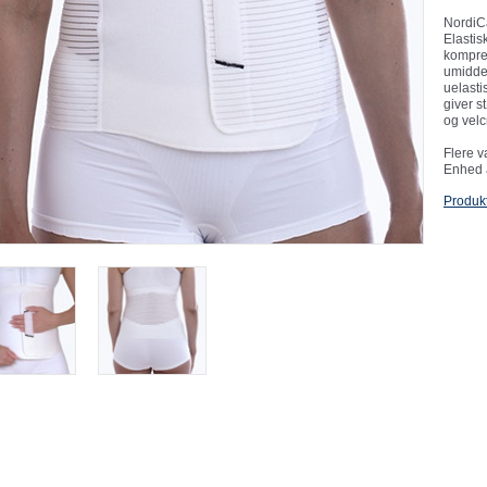
NordiC
Elastisk
kompre
umiddel
uelasti
giver s
og velc
Flere v
Enhed á
Produk