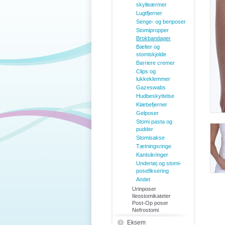
skylleærmer
Lugtfjerner
Senge- og benposer
Stomipropper
Brokbandager
Bælter og
stomiskjolde
Barriere cremer
Clips og
lukkeklemmer
Gazeswabs
Hudbeskyttelse
Klæbefjerner
Gelposer
Stomi pasta og
pudder
Stomisakse
Tætningsringe
Kantsikringer
Undertøj og stomi-
posefiksering
Andet
Urinposer
Ileostomikateter
Post-Op poser
Nefrostomi
Eksem