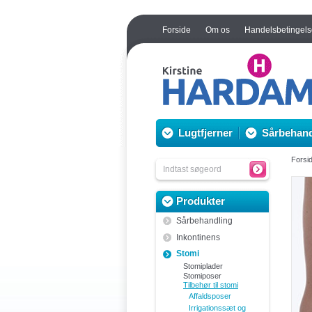
Forside
Om os
Handelsbetingels
Lugtfjerner
Sårbehand
Forsi
Produkter
Sårbehandling
Inkontinens
Stomi
Stomiplader
Stomiposer
Tilbehør til stomi
Affaldsposer
Irrigationssæt og