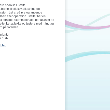
are AbdoBas Bælte.
 bælte til effektiv aflastning og
ssion. Let at påføre og anvende
bart efter operation. Bæltet har en
sk forside i skummateriale, der aflaster og
tøtte. Let at lukke og justere med håndtag
ro på forsiden.
arianter
 1 stk.
tblad