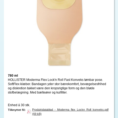
780 ml
HOLLISTER Moderma Flex Lock'n Roll Fast Konveks tømbar pose.
SoftFlex klæber. Bandagen yder stor bærekomfort, bevægelsesfrihed
og diskretion takket være den kropsrigtige form og den bløde
stofbelægning. Med bælteører og kulfilter.
Enhed á 30 stk.
Produktdatablad_-_Moderma_flex_Lockn_Roll_konveks.pdf
Tilknyttet fil:
(69 kB)