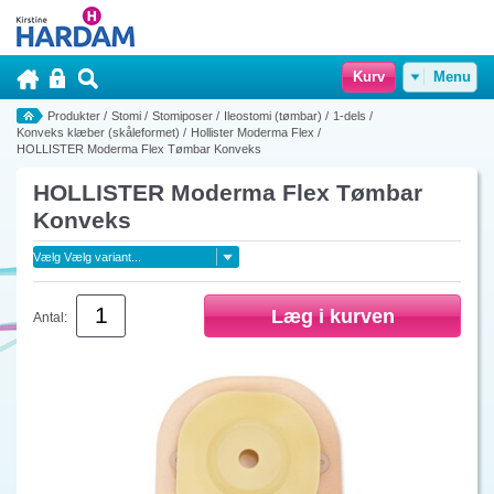
Kurv
Menu
Produkter
/
Stomi
/
Stomiposer
/
Ileostomi (tømbar)
/
1-dels
/
Konveks klæber (skåleformet)
/
Hollister Moderma Flex
/
HOLLISTER Moderma Flex Tømbar Konveks
HOLLISTER Moderma Flex Tømbar
Konveks
Antal: