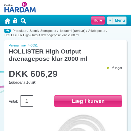
Kurv
Menu
Produkter
/
Stomi
/
Stomiposer
/
Ileostomi (tømbar)
/
Afløbsposer
/
HOLLISTER High Output drænagepose klar 2000 ml
Varenummer 4-5551
HOLLISTER High Output
drænagepose klar 2000 ml
På lager
DKK 606,29
Enheder a 10 stk.
Antal: