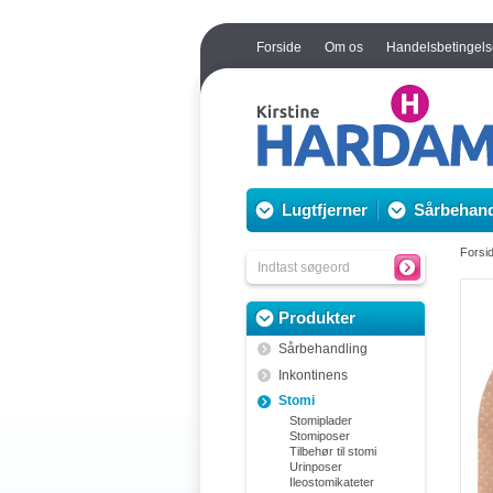
Forside
Om os
Handelsbetingels
Lugtfjerner
Sårbehand
Forsi
Produkter
Sårbehandling
Inkontinens
Stomi
Stomiplader
Stomiposer
Tilbehør til stomi
Urinposer
Ileostomikateter