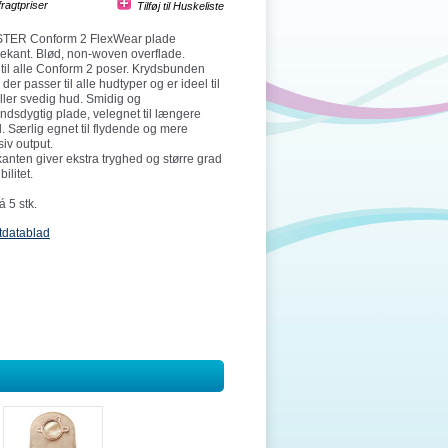
fragtpriser
TER Conform 2 FlexWear plade
ekant. Blød, non-woven overflade.
til alle Conform 2 poser. Krydsbunden
der passer til alle hudtyper og er ideel til
eller svedig hud. Smidig og
dsdygtig plade, velegnet til længere
. Særlig egnet til flydende og mere
iv output.
nten giver ekstra tryghed og større grad
bilitet.
 5 stk.
tdatablad