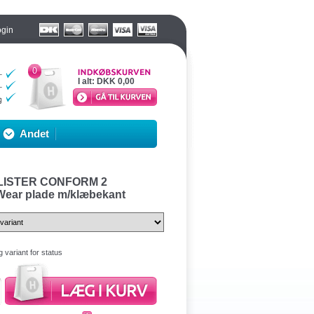
ogin
0
I alt:
DKK 0,00
Andet
LISTER CONFORM 2
Wear plade m/klæbekant
 variant for status