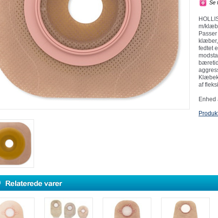
Se 
HOLLIS
m/klæb
Passer 
klæber, 
fedtet 
modstan
bæretid
aggress
Klæbeka
af fleksi
Enhed á
Produk