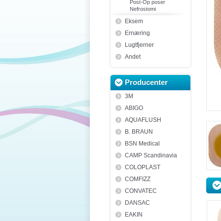
Post-Op poser
Nefrostomi
Eksem
Ernæring
Lugtfjerner
Andet
Producenter
3M
ABIGO
AQUAFLUSH
B. BRAUN
BSN Medical
CAMP Scandinavia
COLOPLAST
COMFIZZ
CONVATEC
DANSAC
EAKIN