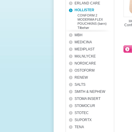
ERLAND CARE
HOLLISTER
CONFORM 2
MODERMA FLEX
H
POUCHKINS (børn)
Conf
Tilbehør
MBH
MEDICINA
MEDIPLAST
MöLNLYCKE
NORDICARE
OSTOFORM
RENEW
SALTS
SMITH & NEPHEW
STOMA INSERT
STOMOCUR
STOTEC
SUPORTX
TENA