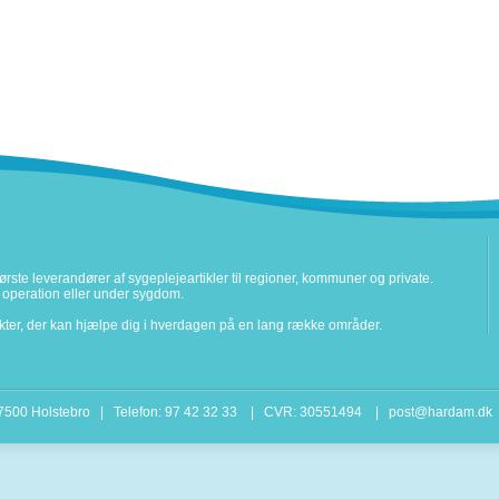
rste leverandører af sygeplejeartikler til regioner, kommuner og private.
ter operation eller under sygdom.
ukter, der kan hjælpe dig i hverdagen på en lang række områder.
 7500 Holstebro | Telefon: 97 42 32 33 | CVR: 30551494 |
post@hardam.dk