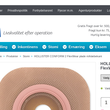
er
Privatlivspolitik
Fortrydelsesret
Pjecer m.m.
Agenturprodukter
L
ling
Inkontinens
Stomi
Ernæring
Eksem
de
Produkter
Stomi
HOLLISTER CONFORM 2 FlexWear plade m/klæbekant
HOL
Flex
Vælg