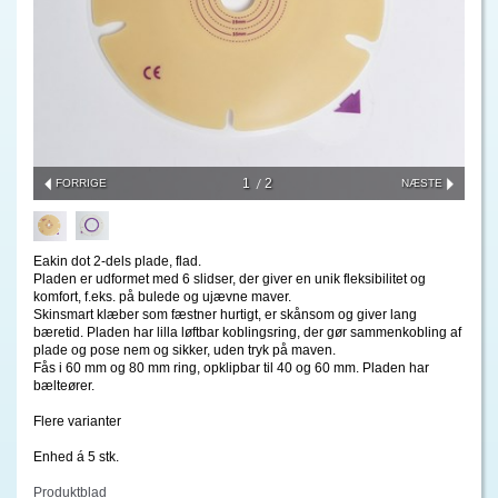
1
2
FORRIGE
NÆSTE
Eakin dot 2-dels plade, flad.
Pladen er udformet med 6 slidser, der giver en unik fleksibilitet og
komfort, f.eks. på bulede og ujævne maver.
Skinsmart klæber som fæstner hurtigt, er skånsom og giver lang
bæretid. Pladen har lilla løftbar koblingsring, der gør sammenkobling af
plade og pose nem og sikker, uden tryk på maven.
Fås i 60 mm og 80 mm ring, opklipbar til 40 og 60 mm. Pladen har
bælteører.
Flere varianter
Enhed á 5 stk.
Produktblad