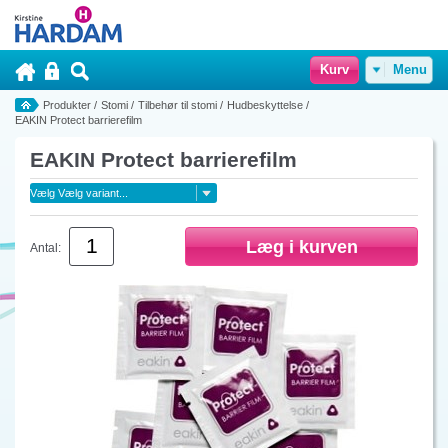
Kurv
Menu
Produkter
/
Stomi
/
Tilbehør til stomi
/
Hudbeskyttelse
/
EAKIN Protect barrierefilm
EAKIN Protect barrierefilm
Antal: