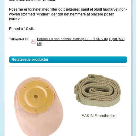
Poserne er forsynet med filter og bælteører, samt et blødt hudfarvet non-
woven stof med "vindue", der gør det nemmere at placere posen
korrekt.
Enhed á 10 stk.
Pelican-luk-flad-convex-minicap-CLFLY-5NBDK(1).pdf (530
Tilknyttet fil:
kB)
Relaterede produkter
EAKIN Stomibælte