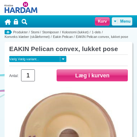
Kurv
Menu
Produkter
/
Stomi
/
Stomiposer
/
Kolostomi (lukket)
/
1-dels
/
Konveks klæber (skåleformet)
/
Eakin Pelican
/
EAKIN Pelican convex, lukket pose
EAKIN Pelican convex, lukket pose
Antal: