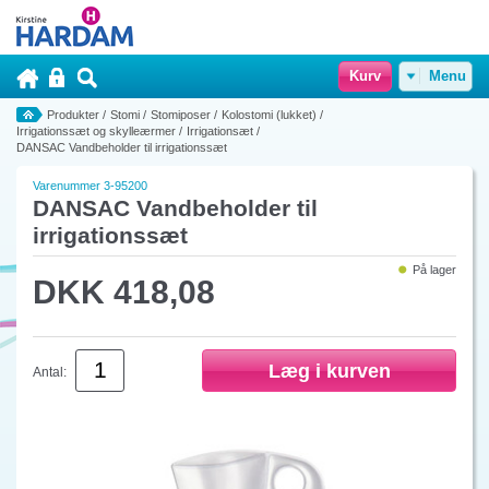
Kurv
Menu
Produkter
/
Stomi
/
Stomiposer
/
Kolostomi (lukket)
/
Irrigationssæt og skylleærmer
/
Irrigationsæt
/
DANSAC Vandbeholder til irrigationssæt
Varenummer 3-95200
DANSAC Vandbeholder til
irrigationssæt
På lager
DKK 418,08
Antal: