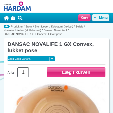
Kurv
Menu
Produkter
/
Stomi
/
Stomiposer
/
Kolostomi (lukket)
/
1-dels
/
Konveks klæber (skåleformet)
/
Dansac NovaLife 1
/
DANSAC NOVALIFE 1 GX Convex, lukket pose
DANSAC NOVALIFE 1 GX Convex,
lukket pose
Antal: