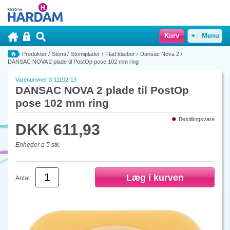
Kurv
Menu
Produkter
/
Stomi
/
Stomiplader
/
Flad klæber
/
Dansac Nova 2
/
DANSAC NOVA 2 plade til PostOp pose 102 mm ring
Varenummer 3-11102-13
DANSAC NOVA 2 plade til PostOp
pose 102 mm ring
Bestillingsvare
DKK 611,93
Enheder a 5 stk.
Antal: