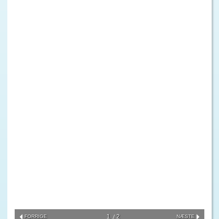
1
2
FORRIGE
NÆSTE