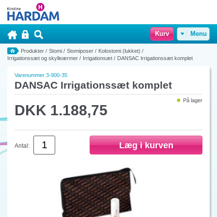
Kurv
Menu
Produkter
/
Stomi
/
Stomiposer
/
Kolostomi (lukket)
/
Irrigationssæt og skylleærmer
/
Irrigationsæt
/
DANSAC Irrigationssæt komplet
Varenummer 3-900-35
DANSAC Irrigationssæt komplet
På lager
DKK 1.188,75
Antal: