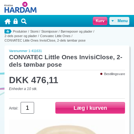
Kurv
Menu
Produkter
/
Stomi
/
Stomiposer
/
Børneposer og plader
/
2-dels poser og plader
/
Convatec Little Ones
/
CONVATEC Little Ones InvisiClose, 2-dels tømbar pose
Varenummer 1-411631
CONVATEC Little Ones InvisiClose, 2-
dels tømbar pose
Bestillingsvare
DKK 476,11
Enheder a 10 stk.
Antal: