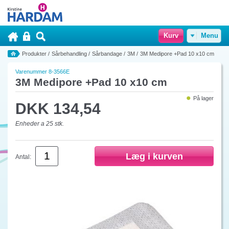
Kurv
Menu
Produkter
/
Sårbehandling
/
Sårbandage
/
3M
/
3M Medipore +Pad 10 x10 cm
Varenummer 8-3566E
3M Medipore +Pad 10 x10 cm
På lager
DKK 134,54
Enheder a 25 stk.
Antal: